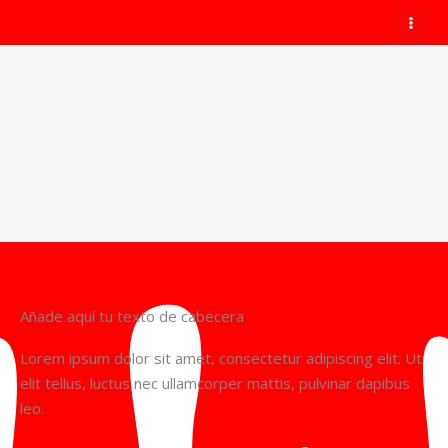
Ir
al
contenido
Añade aquí tu texto de cabecera
Lorem ipsum dolor sit amet, consectetur adipiscing elit. Ut
elit tellus, luctus nec ullamcorper mattis, pulvinar dapibus
leo.