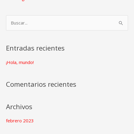
B
u
s
Entradas recientes
c
a
¡Hola, mundo!
r
p
Comentarios recientes
o
r
:
Archivos
febrero 2023