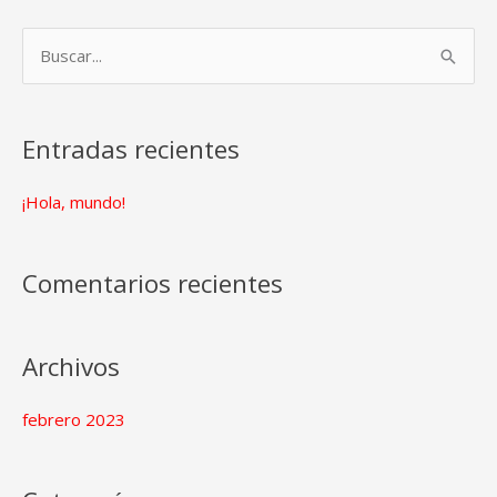
B
u
s
Entradas recientes
c
a
¡Hola, mundo!
r
p
Comentarios recientes
o
r
:
Archivos
febrero 2023