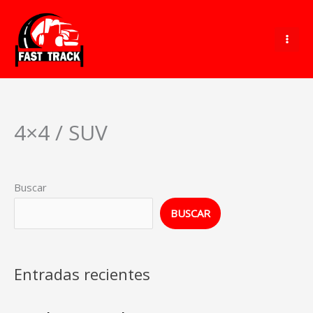
Ir
al
contenido
4×4 / SUV
Buscar
BUSCAR
Entradas recientes