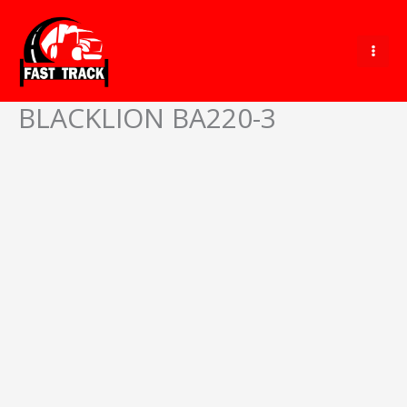
Ir
al
contenido
BLACKLION BA220-3