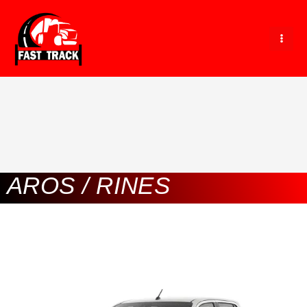
Ir
al
contenido
AROS / RINES