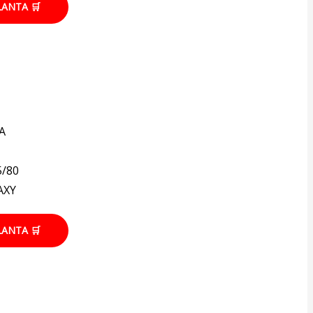
LANTA 🛒
A
5/80
AXY
LANTA 🛒