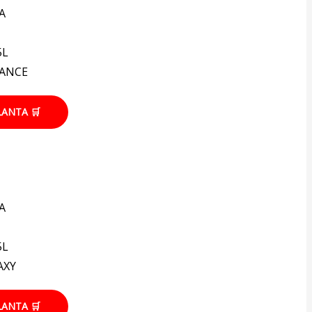
A
5L
IANCE
LANTA 🛒
A
5L
AXY
LANTA 🛒