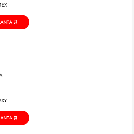
MEX
LANTA 🛒
A
AXY
LANTA 🛒