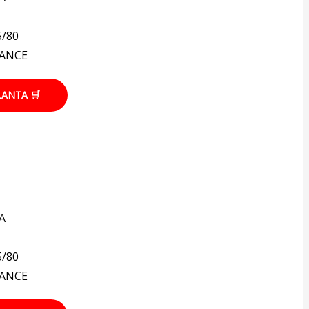
5/80
IANCE
LANTA 🛒
A
5/80
IANCE