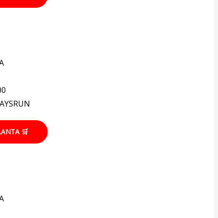
A
00
WAYSRUN
LANTA 🛒
A