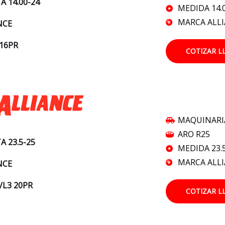
A 14.00-24
MEDIDA 14.
MARCA ALL
NCE
 16PR
COTIZAR L
MAQUINARI
ARO R25
A 23.5-25
MEDIDA 23.
MARCA ALL
NCE
/L3 20PR
COTIZAR L