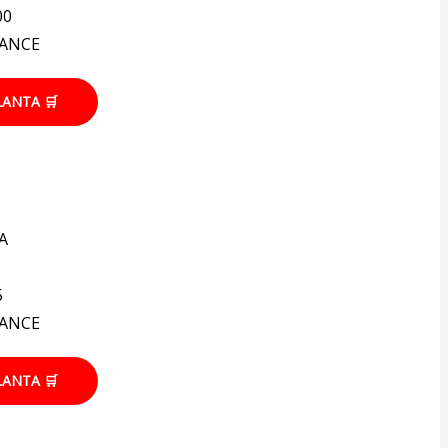
00
IANCE
LANTA 🛒
A
5
IANCE
LANTA 🛒