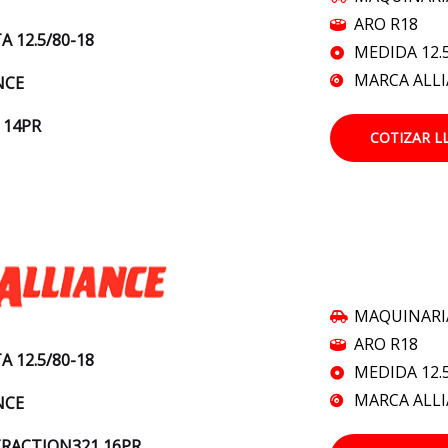
ARO R18
A 12.5/80-18
MEDIDA 12.
MARCA ALL
NCE
 14PR
COTIZAR L
MAQUINARI
ARO R18
A 12.5/80-18
MEDIDA 12.
MARCA ALL
NCE
RACTION321 16PR