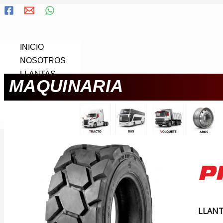
Ir
al
contenido
INICIO
NOSOTROS
LLANTAS
MAQUINARIA
CONTACTANOS
SERVICIOS
OTROS
LLANT